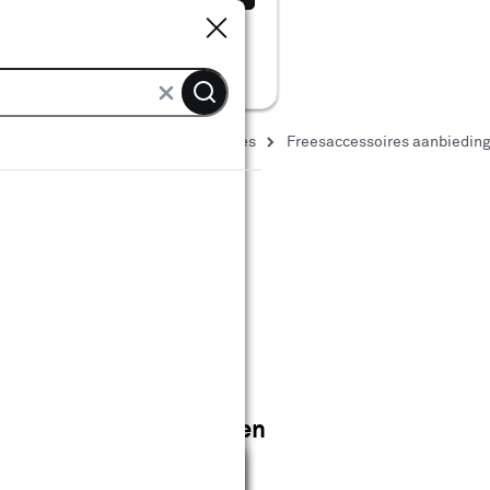
Sluiten
Sluiten
Elektrisch gereedschap accessoires
Freesaccessoires aanbiedin
ingen
ccessoires aanbiedingen
Sluiten