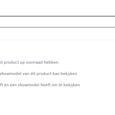
Sluiten
oires aanbiedingen
Home
Assortiment
Aanbiedingen
Gereedschap
Freesaccessoires aanbied
aan je winkelwagen
it product op voorraad hebben.
Filter
 showmodel van dit product kan bekijken
n je winkelwagen:
✕
ft én een showmodel heeft om te bekijken
Geen resultaten onder categorie freesa
misgegaan...
Verwijder alle filters
of pas de filters aan.