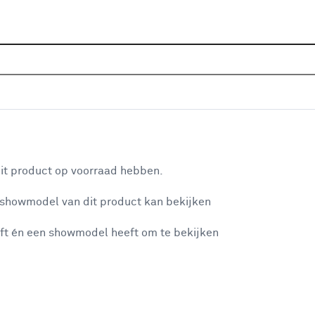
Sluiten
ssional aanbiedingen
Home
Assortiment
Aanbiedingen
Gereedschap
Bosch Professional aanbie
aan je winkelwagen
it product op voorraad hebben.
Filter
 showmodel van dit product kan bekijken
n je winkelwagen:
✕
ft én een showmodel heeft om te bekijken
Geen resultaten onder categorie bosch 
misgegaan...
Verwijder alle filters
of pas de filters aan.