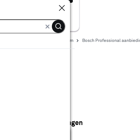
Sluiten
Sluiten
Accu gereedschap
Accuplatform
Bosch Professional aanbied
dingen
professional aanbiedingen
Sluiten