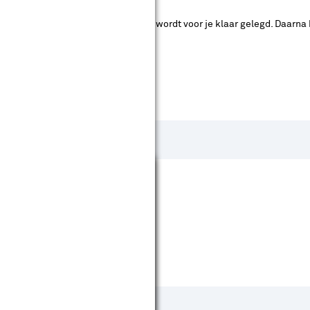
ad. Je betaalt online en het product wordt voor je klaar gelegd. Daarna
Sluiten