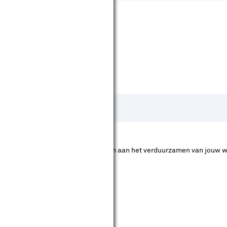
 zeggen dat deze artikelen bijdragen aan het verduurzamen van jouw w
 komen voor subsidie.