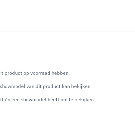
Sluiten
iedingen
Home
Assortiment
Aanbiedingen
Elektra aanbied
Categorie
aan je winkelwagen
Batterijen en batterijladers
(24)
it product op voorraad hebben.
Elektrabuizen & kabelgoten
(49)
 showmodel van dit product kan bekijken
n je winkelwagen:
Installatiekabels
(126)
ft én een showmodel heeft om te bekijken
Installatiemateriaal
(66)
Multimedia
(78)
Schakelmateriaal
(444)
misgegaan...
Smart home
(98)