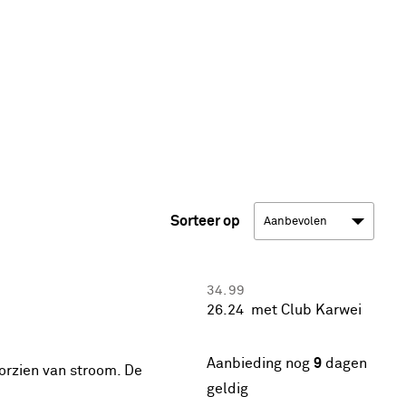
Sorteer op
34.
99
26.
24
met Club Karwei
25% korting
Aanbieding nog
9
dagen
orzien van stroom. De
geldig