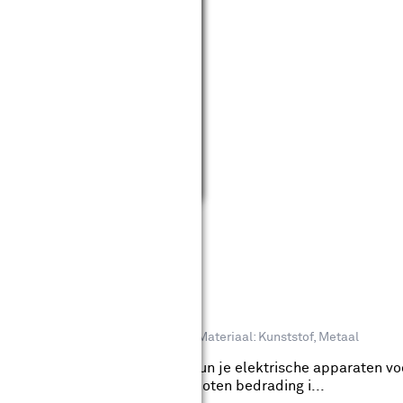
aard Stopcontact Mat Zwart
eviews
innen- of buitengebruik: Binnen
Materiaal: Kunststof, Metaal
aard Stopcontact Mat Zwart kun je elektrische apparaten vo
 geval van kapotte- of losgeschoten bedrading i...