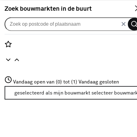
S
Zoek bouwmarkten in de buurt
Smart home merken
Rozenstraat 3
Eufy aanbiedingen
Vandaag open van {0} tot {1}
Vandaag gesloten
3772JH Amersfoort
+31 01234567
geselecteerd als mijn bouwmarkt
selecteer bouwmar
Filter
Meer over deze bouwmarkt
Geen resultaten onder categorie eufy aanbiedinge
Verwijder alle filters
of pas de filters aan.