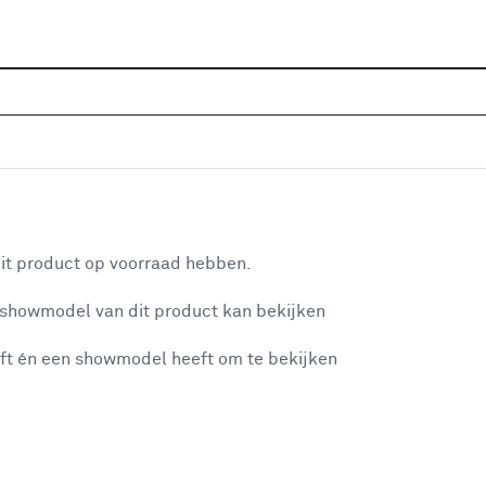
Sluiten
aten aanbiedingen
Home
Assortiment
Aanbiedingen
Bouwmaterialen
Plexiglas platen aanbiedin
aan je winkelwagen
it product op voorraad hebben.
Filter
 showmodel van dit product kan bekijken
n je winkelwagen:
✕
ft én een showmodel heeft om te bekijken
Geen resultaten onder categorie plexig
misgegaan...
Verwijder alle filters
of pas de filters aan.