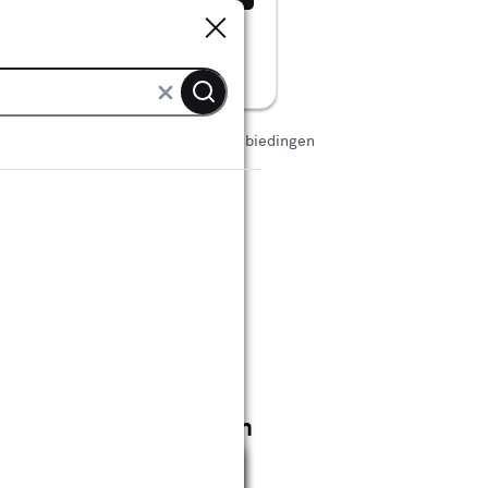
Sluiten
Sluiten
Platen
Plexiglas platen aanbiedingen
gen
las platen aanbiedingen
Sluiten