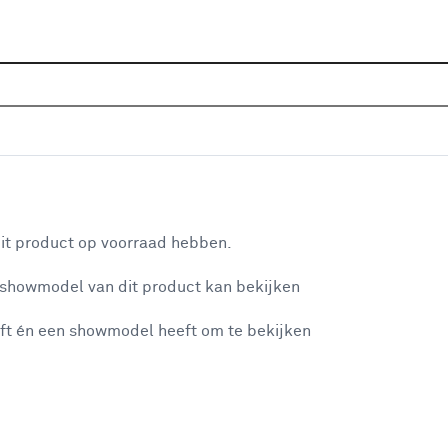
Sluiten
aanbiedingen
Home
Assortiment
Aanbiedingen
Beveiliging aanb
Categorie
aan je winkelwagen
Alarmsystemen
(7)
it product op voorraad hebben.
Anti-inbraakstrips
(7)
 showmodel van dit product kan bekijken
n je winkelwagen:
Bewegingsmelders & sensoren
(8)
ft én een showmodel heeft om te bekijken
Binnendeur sloten
(6)
Brandveiligheid
(28)
Breedstralers
(20)
misgegaan...
Buitendeur sloten
(16)