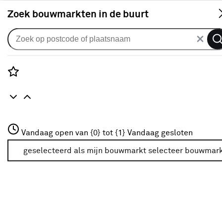
S
Zoek bouwmarkten in de buurt
Brandveiligheid
Verkrijgbaarheid
Rozenstraat 3
Vandaag open van {0} tot {1}
Vandaag gesloten
3772JH Amersfoort
Verkrijgbaarheid
+31 01234567
geselecteerd als mijn bouwmarkt
selecteer bouwmar
Meer over deze bouwmarkt
Je ziet alleen de filters die werken voor de producten die
in de lijst staan. Bij Karwei kan je filteren op
- Online kopen
- Op voorraad bij je geselecteerde bouwmarkt