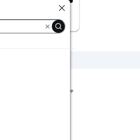
Sluiten
Sluiten
nti-inbraakstrips aanbiedingen
st staan. Bij Karwei kan je filteren op
ende bouwmarkten bekijken.