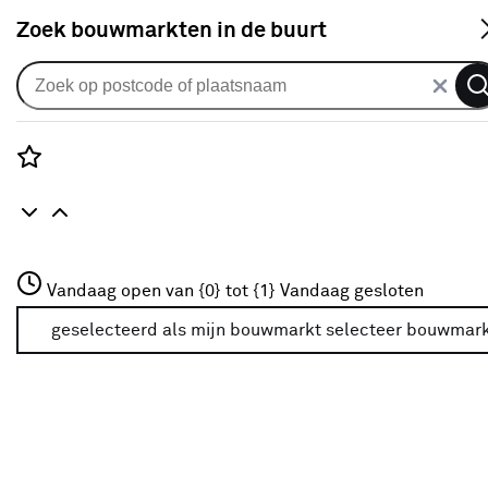
S
Zoek bouwmarkten in de buurt
Fietsaccessoires
Verkrijgbaarheid
Rozenstraat 3
Vandaag open van {0} tot {1}
Vandaag gesloten
3772JH Amersfoort
Verkrijgbaarheid
+31 01234567
geselecteerd als mijn bouwmarkt
selecteer bouwmar
Meer over deze bouwmarkt
Je ziet alleen de filters die werken voor de producten die
in de lijst staan. Bij Karwei kan je filteren op
- Online kopen
- Op voorraad bij je geselecteerde bouwmarkt