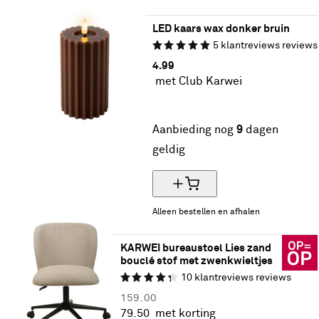
LED kaars wax donker bruin
5
klantreviews
reviews
4.
99
met Club Karwei
2+1 gratis
Aanbieding nog
9
dagen
geldig
Alleen bestellen en afhalen
KARWEI bureaustoel Lies zand 
bouclé stof met zwenkwieltjes
10
klantreviews
reviews
159.
00
79.
50
met korting