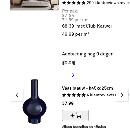
299
klantreviews
revie
Per pak:
97.
94
71.59 per m²
68.39
met Club Karwei
49.
99
per m²
30% korting
Aanbieding nog
9
dagen
geldig
Vaas blauw - h45xd25cm
4
klantreviews
reviews
37.
99
Alleen bestellen en afhalen