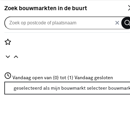
S
Zoek bouwmarkten in de buurt
Karwei benoemt California Mauve
tot de trendkleur van 2024
Rozenstraat 3
Vandaag open van {0} tot {1}
Vandaag gesloten
3772JH Amersfoort
+31 01234567
geselecteerd als mijn bouwmarkt
selecteer bouwmar
Meer over deze bouwmarkt