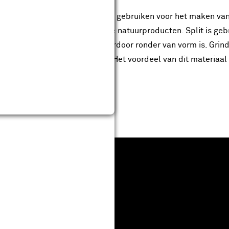
n semi-verharding en je kunt dit gebruiken voor het maken va
n. Siergrind en –split zijn beide natuurproducten. Split is ge
ur gesleten stenen zijn en hierdoor ronder van vorm is. Grind e
 onkruidgroei tegen te gaan. Het voordeel van dit materiaal