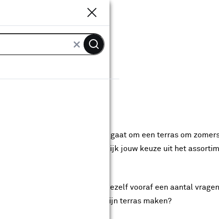
Sluiten
Sluiten
 je tuin
tuin
 iedere tuin wel tegen. Of het nu gaat om een terras om zome
 van KARWEI maak je gemakkelijk jouw keuze uit het assortim
s wilt gaan maken dan stel je jezelf vooraf een aantal vragen
n de schaduw? Hoe groot ga ik mijn terras maken?