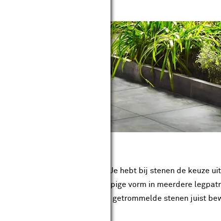
leggen van een terras of oprit. Je hebt bij stenen de keuze ui
tstenen kun je door de langwerpige vorm in meerdere legpatr
 hebben strakke randen, terwijl getrommelde stenen juist b