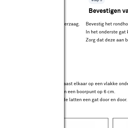
stap 5
Bevestigen v
 onderzijde af met de decoupeerzaag.
Bevestig het rondho
In het onderste gat
Zorg dat deze aan b
n boren in zijlatten
twee zijlatten voor het frame naast elkaar op een vlakke ond
 in het midden van beide latten een boorpunt op 6 cm.
et de 38 mm speedboor, in beide latten een gat door en door.