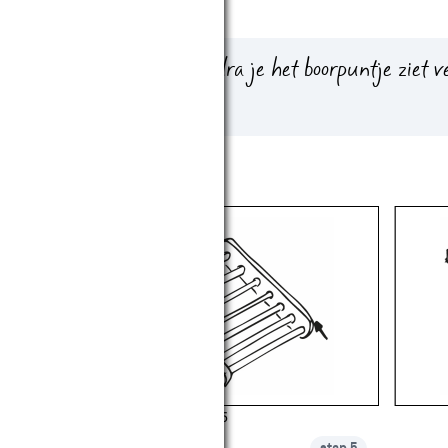
e zijden van het hout. Zodra je het boorpuntje ziet ve
 spaanders afspringen.