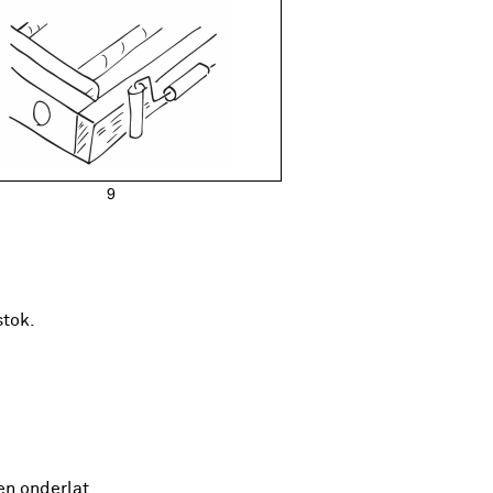
stok.
en onderlat.