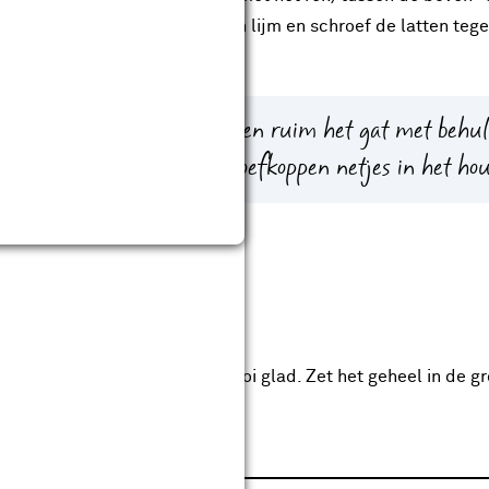
en netjes met elkaar ‘lijnen’ en lijm en schroef de latten tege
oor met een 3mm houtboor en ruim het gat met behulp
chte weg en vallen de schroefkoppen netjes in het hou
 schuur, na droging, alles mooi glad. Zet het geheel in de gr