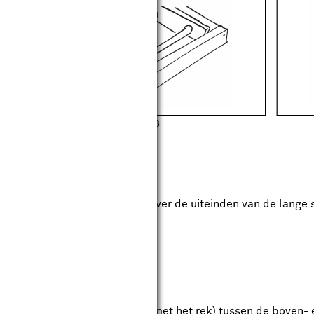
tap 7
jlatten
if de zijlatten van het frame over de uiteinden van de lange 
en bevestigen
ijlatten van het frame (samen met het rek) tussen de boven- 