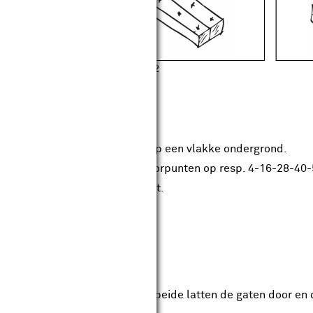
boorpunten
ten voor het rek naast elkaar op een vlakke ondergrond.
midden van beide latten de boorpunten op resp. 4-16-28-40
 potlood, winkelhaak en rolmaat.
ap 3
ten boren
, met de 35 mm speedboor, in beide latten de gaten door en 