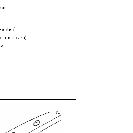
aat.
jkanten)
r- en boven)
ek)