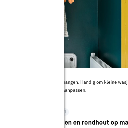
rek hoeft niet uit het zicht te hangen. Handig om kleine wa
 cm. Uiteraard kun je de maten aanpassen.
stap 1
e benodigdheden
Latten en rondhout op ma