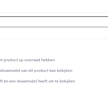
Home
Klusadvies
Wasrek make
Wasrek maken
aan je winkelwagen
it product op voorraad hebben.
n je winkelwagen:
 showmodel van dit product kan bekijken
ft én een showmodel heeft om te bekijken
misgegaan...