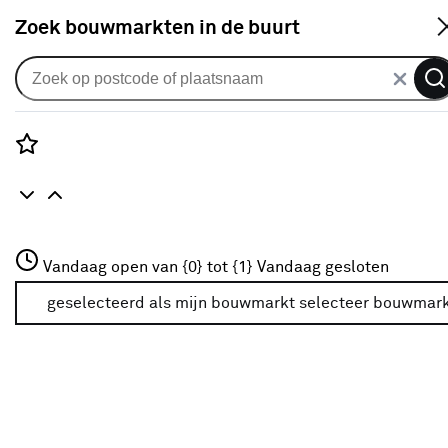
S
Zoek bouwmarkten in de buurt
Klusadvies
Wandorganizer
Rozenstraat 3
Vandaag open van {0} tot {1}
Vandaag gesloten
3772JH Amersfoort
+31 01234567
geselecteerd als mijn bouwmarkt
selecteer bouwmar
Meer over deze bouwmarkt