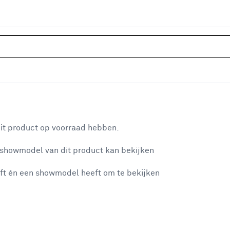
Home
Klusadvies
Eettafelbank
Eettafelbank
aan je winkelwagen
it product op voorraad hebben.
n je winkelwagen:
 showmodel van dit product kan bekijken
ft én een showmodel heeft om te bekijken
misgegaan...