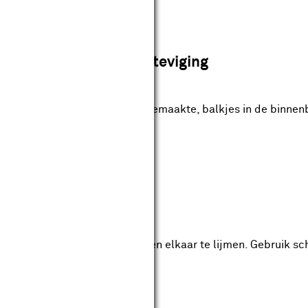
stap 8
Monteer de versteviging
teviging een drietal, op maat gemaakte, balkjes in de binnen
de binnenbak
n verstek gezaagde hoeken tegen elkaar te lijmen. Gebruik sc