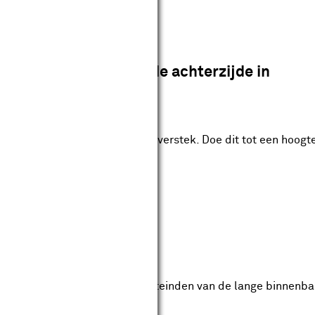
stap 6
Zaag ook de achterzijde in
verstek
 hoeken van de achterzijde in verstek. Doe dit tot een hoogt
ig de korte zijkanten
 van de binnenbak tussen de uiteinden van de lange binnenbak