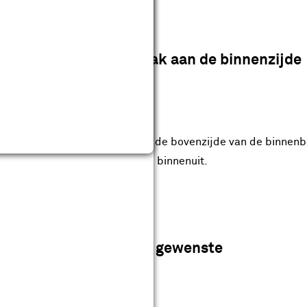
stap 10
Bevestig de binnenbak aan de binnenzijde
van de bank
enzijde van de bank. Zorg dat de bovenzijde van de binnenb
e (B) schroeven en schroef van binnenuit.
stap 11
Verf de bank in de gewenste
kleur