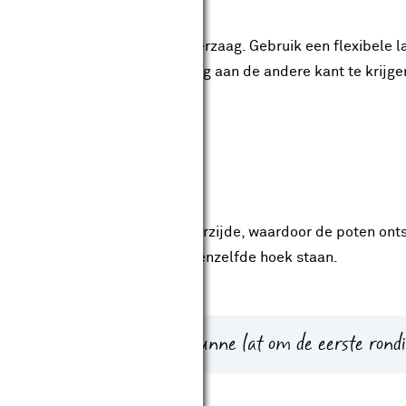
zijde af m.b.v. een decoupeerzaag. Gebruik een flexibele lat
 deel om een identieke ronding aan de andere kant te krijge
ten
k van 25 cm breed uit de achterzijde, waardoor de poten onts
schuine zijden telkens onder eenzelfde hoek staan.
 stuk elektrabuis of een dunne lat om de eerste rondi