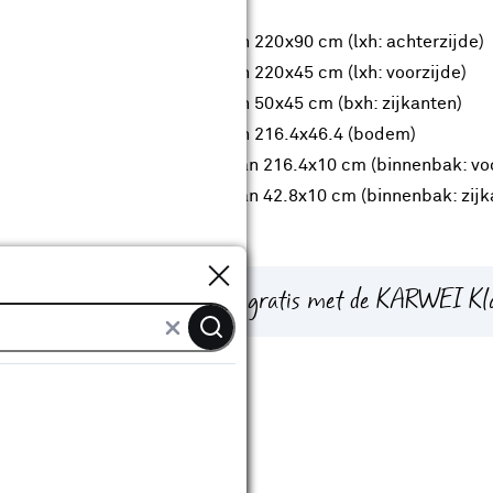
Nodig:
1x plaat van 220x90 cm (lxh: achterzijde)
1x plaat van 220x45 cm (lxh: voorzijde)
2x plaat van 50x45 cm (bxh: zijkanten)
1x plaat van 216.4x46.4 (bodem)
2x strook van 216.4x10 cm (binnenbak: voo
2x strook van 42.8x10 cm (binnenbak: zijk
Sluiten
agen van plaatmateriaal is gratis met de KARWEI Kl
oeken af