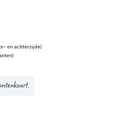
r- en achterzijde)
anten)
antenkaart.