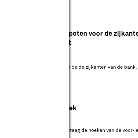
stap 4
Zaag de poten voor de zijkant
voorkant
3, maar nu voor de voorkant en beide zijkanten van de bank.
tap 5
aag de hoeken in verstek
n zaag je m.b.v. de handcirkelzaag de hoeken van de voor- en