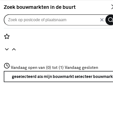
S
Zoek bouwmarkten in de buurt
Kerst bij Karwei
Rozenstraat 3
Vandaag open van {0} tot {1}
Vandaag gesloten
3772JH Amersfoort
+31 01234567
geselecteerd als mijn bouwmarkt
selecteer bouwmark
Meer over deze bouwmarkt