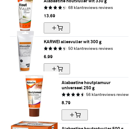
Alabastine houtvuller wit 330 g
68
klantreviews
reviews
13.
69
KARWEI allesvuller wit 300 g
50
klantreviews
reviews
6.
99
Alabastine houtplamuur 
universeel 250 g
56
klantreviews
review
8.
79
Alabastine houtrotvuller 500 g