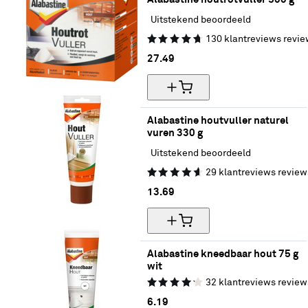
Uitstekend beoordeeld
130
klantreviews
revie
27.
49
Alabastine houtvuller naturel 
vuren 330 g
Uitstekend beoordeeld
29
klantreviews
review
13.
69
Alabastine kneedbaar hout 75 g 
wit
32
klantreviews
review
6.
19