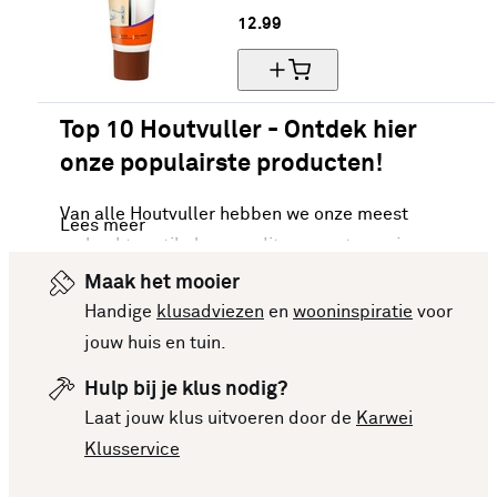
12.
99
Top 10 Houtvuller - Ontdek hier
onze populairste producten!
Van alle Houtvuller hebben we onze meest
Lees meer
verkochte artikelen van dit moment voor je op een
rijtje gezet. Vergelijk makkelijk de specificaties
Maak het mooier
en prijzen om een goede keuze te kunnen maken.
Handige
klusadviezen
en
wooninspiratie
voor
Deze lijst is altijd up-to-date, zodat je meteen op
jouw huis en tuin.
de hoogte bent van de nieuwste en beste
Hulp bij je klus nodig?
producten. Bekijk de top 10 Houtvuller en laat je
Laat jouw klus uitvoeren door de
Karwei
inspireren voor je volgende aankoop!
Klusservice