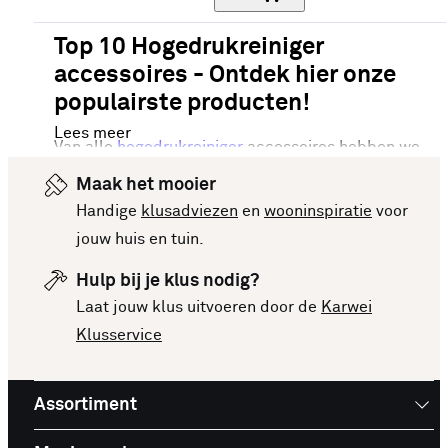
Top 10 Hogedrukreiniger
accessoires - Ontdek hier onze
populairste producten!
Lees meer
Van alle
hogedrukreiniger
accessoires hebben we
onze meest verkochte artikelen van dit moment
Maak het mooier
voor je op een rijtje gezet. Vergelijk makkelijk de
Handige
klusadviezen
en
wooninspiratie
voor
specificaties en prijzen om een goede keuze te
jouw huis en tuin.
kunnen maken. Deze lijst is altijd up-to-date,
Hulp bij je klus nodig?
zodat je meteen op de hoogte bent van de
Laat jouw klus uitvoeren door de
Karwei
nieuwste en beste producten. Bekijk de top 10
Klusservice
Hogedrukreiniger accessoires en laat je inspireren
voor je volgende aankoop!
Assortiment