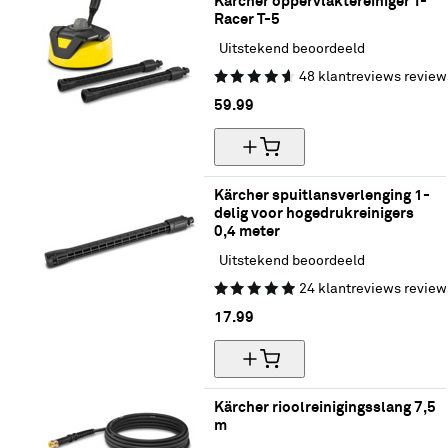
Kärcher oppervlaktereiniger T-
Racer T-5
Uitstekend beoordeeld
48
klantreviews
review
59.
99
Kärcher spuitlansverlenging 1-
delig voor hogedrukreinigers 
0,4 meter
Uitstekend beoordeeld
24
klantreviews
review
17.
99
Kärcher rioolreinigingsslang 7,5 
m