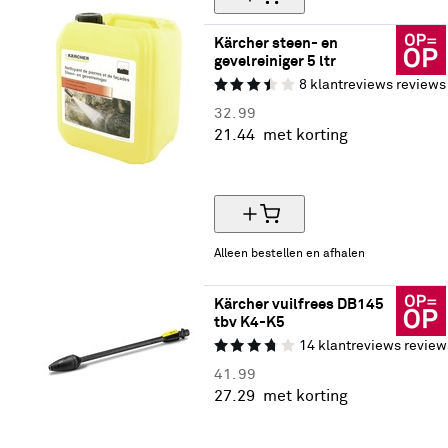
Kärcher steen- en 
gevelreiniger 5 ltr
8
klantreviews
reviews
32.
99
21.
44
met korting
35% korting
Alleen bestellen en afhalen
Kärcher vuilfrees DB145 
tbv K4-K5
14
klantreviews
review
41.
99
27.
29
met korting
35% korting