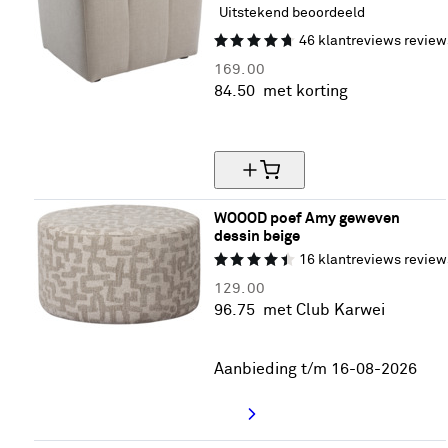
Uitstekend beoordeeld
46
klantreviews
review
169.
00
84.
50
met korting
50% korting
WOOOD poef Amy geweven 
dessin beige
16
klantreviews
review
129.
00
96.
75
met Club Karwei
25% korting
Aanbieding t/m 16-08-2026