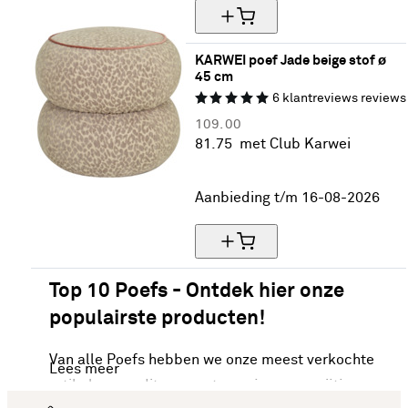
KARWEI poef Jade beige stof ø 
45 cm
6
klantreviews
reviews
109.
00
81.
75
met Club Karwei
25% korting
Aanbieding t/m 16-08-2026
Top 10 Poefs - Ontdek hier onze
populairste producten!
Van alle Poefs hebben we onze meest verkochte
Lees meer
artikelen van dit moment voor je op een rijtje