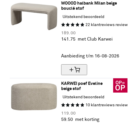
WOOOD halbank Milan beige 
bouclé stof
Uitstekend beoordeeld
22
klantreviews
review
189.
00
141.
75
met Club Karwei
25% korting
Aanbieding t/m 16-08-2026
KARWEI poef Eveline 
beige stof
Uitstekend beoordeeld
10
klantreviews
review
119.
00
59.
50
met korting