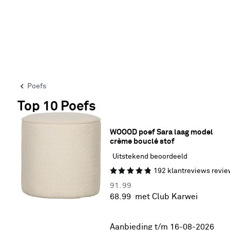
Poefs
Top 10 Poefs
WOOOD poef Sara laag model 
crème bouclé stof
Uitstekend beoordeeld
192
klantreviews
revie
91.
99
68.
99
met Club Karwei
25% korting
Aanbieding t/m 16-08-2026