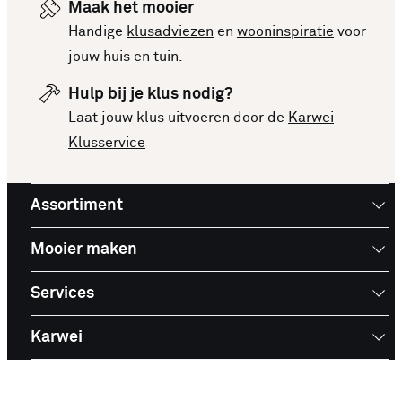
gezet. Vergelijk makkelijk de specificaties en
Maak het mooier
prijzen om een goede keuze te kunnen maken.
Handige
klusadviezen
en
wooninspiratie
voor
Deze lijst is altijd up-to-date, zodat je meteen op
jouw huis en tuin.
de hoogte bent van de nieuwste en beste
Hulp bij je klus nodig?
producten. Bekijk de top 10 Poefs en laat je
Laat jouw klus uitvoeren door de
Karwei
inspireren voor je volgende aankoop!
Klusservice
Assortiment
Mooier maken
Services
Karwei