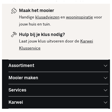
Van alle Vijlen, raspen & schaven hebben we onze
meest verkochte artikelen van dit moment voor je
Maak het mooier
op een rijtje gezet. Vergelijk makkelijk de
Handige
klusadviezen
en
wooninspiratie
voor
specificaties en prijzen om een goede keuze te
jouw huis en tuin.
kunnen maken. Deze lijst is altijd up-to-date,
Hulp bij je klus nodig?
zodat je meteen op de hoogte bent van de
Laat jouw klus uitvoeren door de
Karwei
nieuwste en beste producten. Bekijk de top 10
Klusservice
Vijlen, raspen & schaven en laat je inspireren voor
je volgende aankoop!
Assortiment
Mooier maken
Services
Karwei