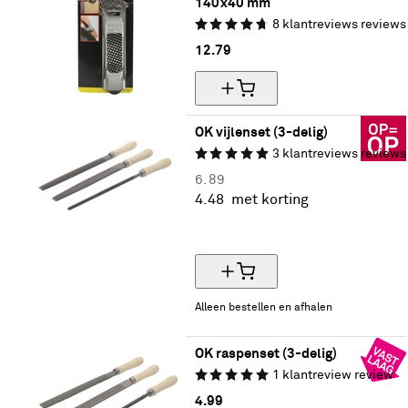
140x40 mm
8
klantreviews
reviews
12.
79
OK vijlenset (3-delig)
3
klantreviews
reviews
6.
89
4.
48
met korting
35% korting
Alleen bestellen en afhalen
OK raspenset (3-delig)
1
klantreview
review
4.
99