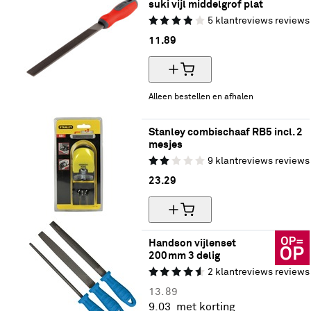
suki vijl middelgrof plat
5
klantreviews
reviews
11.
89
Alleen bestellen en afhalen
Stanley combischaaf RB5 incl. 2 
mesjes
9
klantreviews
reviews
23.
29
Handson vijlenset 
200mm 3 delig
2
klantreviews
reviews
13.
89
9.
03
met korting