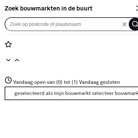
S
Zoek bouwmarkten in de buurt
Plisségordijnen
Je gekozen filters:
wis filters
Rozenstraat 3
Vandaag open van {0} tot {1}
Vandaag gesloten
Maatwerk
Ja
3772JH Amersfoort
+31 01234567
geselecteerd als mijn bouwmarkt
selecteer bouwmar
Meer over deze bouwmarkt
Mate van verduistering
Mate van verduistering
100% verduisterend