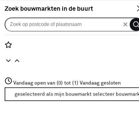
S
Zoek bouwmarkten in de buurt
Bevestigingsmaterialen
Populaire filters
Rozenstraat 3
Vandaag open van {0} tot {1}
Vandaag gesloten
3772JH Amersfoort
Draadnagel
Draadnagel
(77)
+31 01234567
geselecteerd als mijn bouwmarkt
selecteer bouwmar
Meer over deze bouwmarkt
Blindklinknagel
Blindklinknagel
(12)
Punaise
Punaise
(2)
Draadkram
Draadkram
(8)