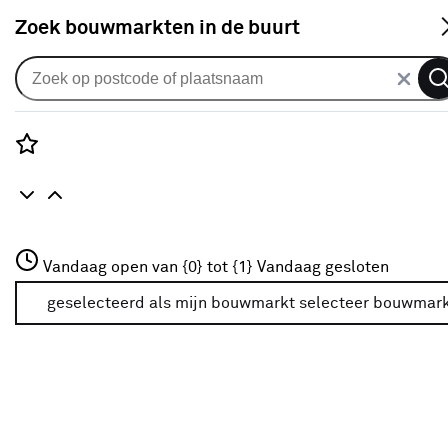
S
Zoek bouwmarkten in de buurt
Gordijnrails
Gordijnrail Deluxe Zwart
25
klantreviews
reviews
Rozenstraat 3
3.3
1
5
25
25
Vandaag open van {0} tot {1}
Vandaag gesloten
3772JH Amersfoort
+31 01234567
geselecteerd als mijn bouwmarkt
selecteer bouwmar
Meer over deze bouwmarkt