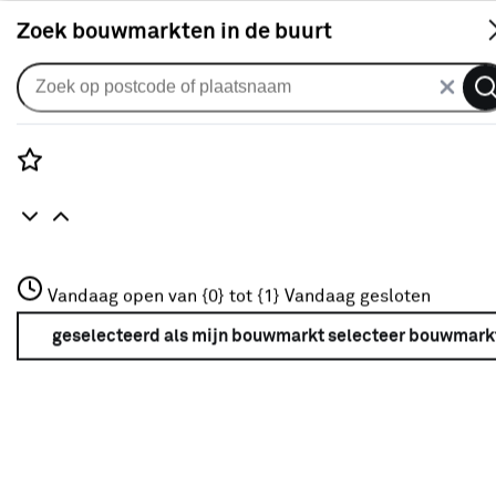
S
Zoek bouwmarkten in de buurt
Vouwgordijnen
CATCH vouwgordijn Nooza
220431 ecru
Rozenstraat 3
Vandaag open van {0} tot {1}
Vandaag gesloten
0
klantreview
review
3772JH Amersfoort
+31 01234567
geselecteerd als mijn bouwmarkt
selecteer bouwmark
Meer over deze bouwmarkt