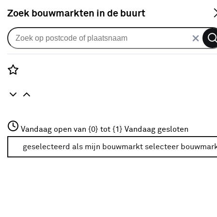
S
Zoek bouwmarkten in de buurt
Tuinmeubelen
Verkrijgbaarheid
Rozenstraat 3
Vandaag open van {0} tot {1}
Vandaag gesloten
3772JH Amersfoort
Verkrijgbaarheid
+31 01234567
geselecteerd als mijn bouwmarkt
selecteer bouwmar
Meer over deze bouwmarkt
Je ziet alleen de filters die werken voor de producten die
in de lijst staan. Bij Karwei kan je filteren op
- Online kopen
- Op voorraad bij je geselecteerde bouwmarkt