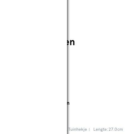
res aanbiedingen
borstel voor grote oppervlakten
reviews
amper, Caravan, Motorfiets, Scooter, Tuinhekje
Lengte: 27.0cm