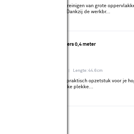
asborstel is perfect voor het reinigen van grote oppervlakk
s, rolluiken en zonnepanelen. Dankzij de werkbr...
ng 1-delig voor hogedrukreinigers 0,4 meter
reviews
ls & metselwerk, Schutting, Terras
Lengte: 44.6cm
nging 1-delig 0,4 meter is een praktisch opzetstuk voor je h
udig hoge of lastig toegankelijke plekke...
ouwmarkt.
ang 7,5 m