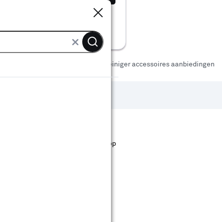
Sluiten
Sluiten
sch tuingereedschap
Hogedrukreiniger accessoires aanbiedingen
st staan. Bij Karwei kan je filteren op
ende bouwmarkten bekijken.