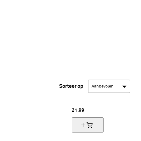
Sorteer op
21.
99