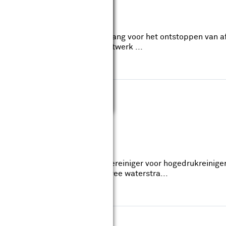
reviews
Lengte: 24.5cm
slang is een 7,5 meter lange slang voor het ontstoppen van a
g is versterkt met textiel vlechtwerk ...
er T-Racer T-5
reviews
gte: 70.8cm
 een hoogwaardige oppervlaktereiniger voor hogedrukreinige
n. Met de roterende arm met twee waterstra...