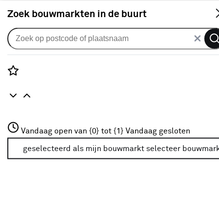
S
Zoek bouwmarkten in de buurt
Huishoudelijk
Verkrijgbaarheid
Rozenstraat 3
Vandaag open van {0} tot {1}
Vandaag gesloten
3772JH Amersfoort
Verkrijgbaarheid
+31 01234567
geselecteerd als mijn bouwmarkt
selecteer bouwmar
Meer over deze bouwmarkt
Je ziet alleen de filters die werken voor de producten die
in de lijst staan. Bij Karwei kan je filteren op
- Online kopen
- Op voorraad bij je geselecteerde bouwmarkt