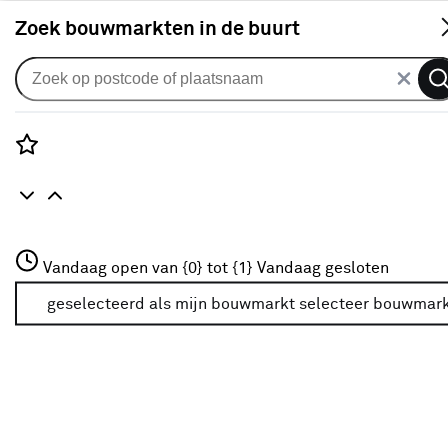
S
Zoek bouwmarkten in de buurt
Houten platen
Rozenstraat 3
Boeidelen aanbiedingen
Vandaag open van {0} tot {1}
Vandaag gesloten
3772JH Amersfoort
+31 01234567
geselecteerd als mijn bouwmarkt
selecteer bouwmar
Filter
Meer over deze bouwmarkt
Geen resultaten onder categorie boeidelen
aanbiedingen