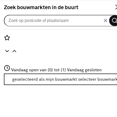
S
Zoek bouwmarkten in de buurt
Veiligheid & bescherming
Verkrijgbaarheid
Rozenstraat 3
Vandaag open van {0} tot {1}
Vandaag gesloten
3772JH Amersfoort
Verkrijgbaarheid
+31 01234567
geselecteerd als mijn bouwmarkt
selecteer bouwmar
Meer over deze bouwmarkt
Je ziet alleen de filters die werken voor de producten die
in de lijst staan. Bij Karwei kan je filteren op
- Online kopen
- Op voorraad bij je geselecteerde bouwmarkt