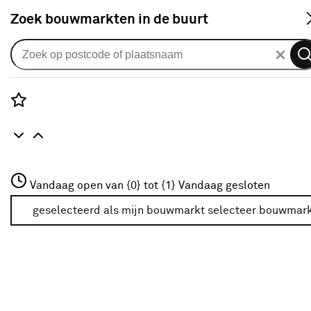
S
Zoek bouwmarkten in de buurt
Gereedschap
Verkrijgbaarheid
Rozenstraat 3
Vandaag open van {0} tot {1}
Vandaag gesloten
3772JH Amersfoort
Verkrijgbaarheid
+31 01234567
geselecteerd als mijn bouwmarkt
selecteer bouwmar
Meer over deze bouwmarkt
Je ziet alleen de filters die werken voor de producten die
in de lijst staan. Bij Karwei kan je filteren op
- Online kopen
- Op voorraad bij je geselecteerde bouwmarkt