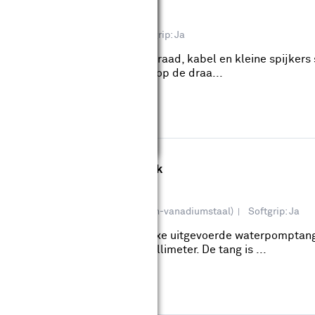
eviews
eriaal: Staal, Gehard staal
Softgrip: Ja
ijsnijtang 150 mm knip je draad, kabel en kleine spijkers 
de kop, zodat je de tang haaks op de draa...
ouwmarkt.
ptang 50-250 mm met pushlock
eviews
teriaal: Rubber, Staal, CR-V (Chroom-vanadiumstaal)
Softgrip: Ja
omptang 50-200 mm is een luxe uitgevoerde waterpomptang.
ncapaciteit van 50 tot 200 millimeter. De tang is ...