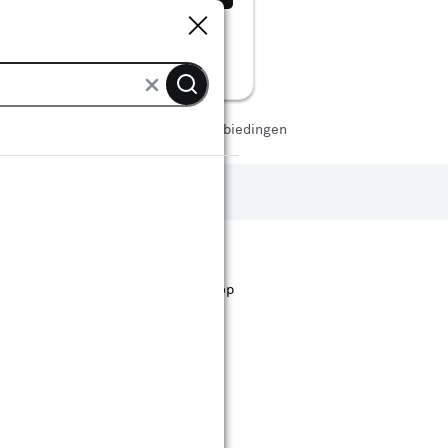
Sluiten
Sluiten
Handgereedschap
Tangen aanbiedingen
st staan. Bij Karwei kan je filteren op
ende bouwmarkten bekijken.