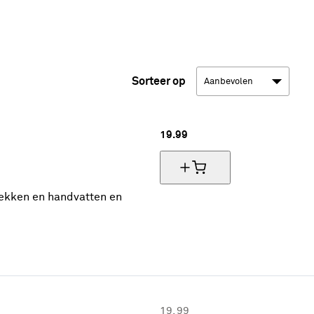
Sorteer op
19.
99
ekken en handvatten en
19.
99