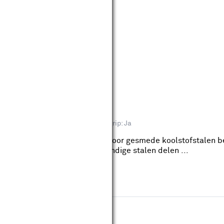
ng 150mm
eviews
eriaal: Staal, Gehard staal
Softgrip: Ja
hebben een lange levensduur door gesmede koolstofstalen b
n ontladen bekken. Alle uitwendige stalen delen ...
ang 150 mm