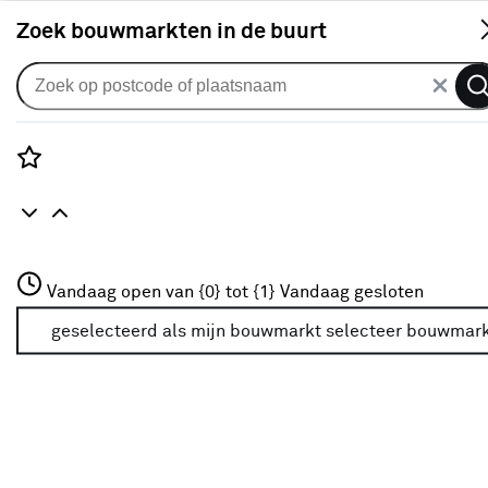
S
Zoek bouwmarkten in de buurt
Handgereedschap
Rozenstraat 3
Beitels aanbiedingen
Vandaag open van {0} tot {1}
Vandaag gesloten
3772JH Amersfoort
+31 01234567
geselecteerd als mijn bouwmarkt
selecteer bouwmar
Filter
Meer over deze bouwmarkt
Geen resultaten onder categorie beitels
aanbiedingen