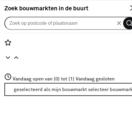
S
Zoek bouwmarkten in de buurt
Elektrisch tuingereedschap
Verkrijgbaarheid
Rozenstraat 3
Vandaag open van {0} tot {1}
Vandaag gesloten
3772JH Amersfoort
Verkrijgbaarheid
+31 01234567
geselecteerd als mijn bouwmarkt
selecteer bouwmar
Meer over deze bouwmarkt
Je ziet alleen de filters die werken voor de producten die
in de lijst staan. Bij Karwei kan je filteren op
- Online kopen
- Op voorraad bij je geselecteerde bouwmarkt