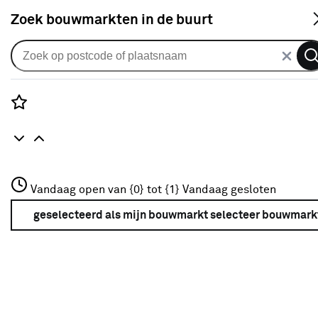
S
Zoek bouwmarkten in de buurt
Elektrisch gereedschap
Verkrijgbaarheid
Rozenstraat 3
Vandaag open van {0} tot {1}
Vandaag gesloten
3772JH Amersfoort
Verkrijgbaarheid
+31 01234567
geselecteerd als mijn bouwmarkt
selecteer bouwmark
Meer over deze bouwmarkt
Je ziet alleen de filters die werken voor de producten die
in de lijst staan. Bij Karwei kan je filteren op
- Online kopen
- Op voorraad bij je geselecteerde bouwmarkt