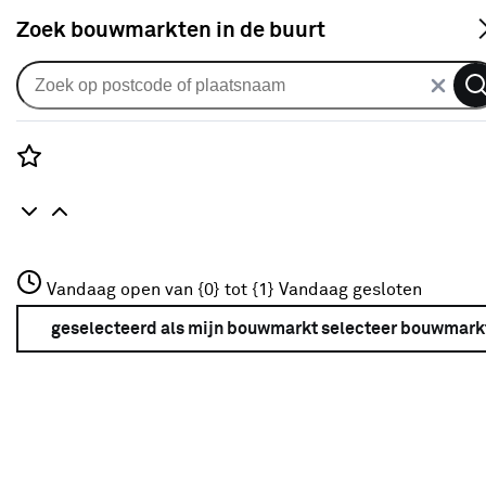
S
Zoek bouwmarkten in de buurt
Smart home
Verkrijgbaarheid
Rozenstraat 3
Vandaag open van {0} tot {1}
Vandaag gesloten
3772JH Amersfoort
Verkrijgbaarheid
+31 01234567
geselecteerd als mijn bouwmarkt
selecteer bouwmark
Meer over deze bouwmarkt
Je ziet alleen de filters die werken voor de producten die
in de lijst staan. Bij Karwei kan je filteren op
- Online kopen
- Op voorraad bij je geselecteerde bouwmarkt