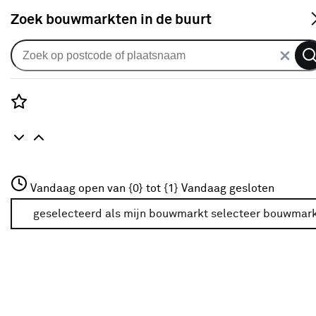
S
Zoek bouwmarkten in de buurt
Schakelmateriaal
Verkrijgbaarheid
Rozenstraat 3
Vandaag open van {0} tot {1}
Vandaag gesloten
3772JH Amersfoort
Verkrijgbaarheid
+31 01234567
geselecteerd als mijn bouwmarkt
selecteer bouwmar
Meer over deze bouwmarkt
Je ziet alleen de filters die werken voor de producten die
in de lijst staan. Bij Karwei kan je filteren op
- Online kopen
- Op voorraad bij je geselecteerde bouwmarkt