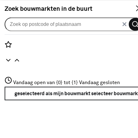
S
Zoek bouwmarkten in de buurt
Deur toebehoren
Verkrijgbaarheid
Rozenstraat 3
Vandaag open van {0} tot {1}
Vandaag gesloten
3772JH Amersfoort
Verkrijgbaarheid
+31 01234567
geselecteerd als mijn bouwmarkt
selecteer bouwmark
Meer over deze bouwmarkt
Je ziet alleen de filters die werken voor de producten die
in de lijst staan. Bij Karwei kan je filteren op
- Online kopen
- Op voorraad bij je geselecteerde bouwmarkt