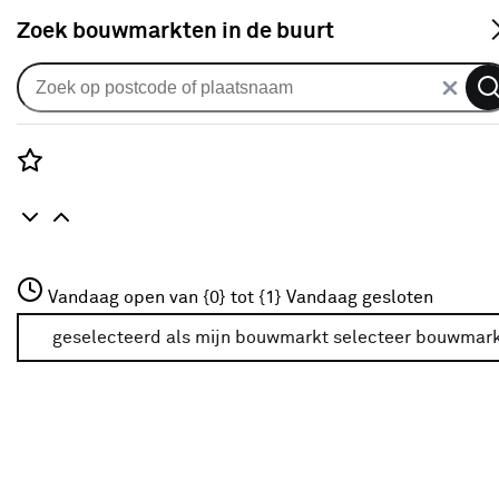
S
Zoek bouwmarkten in de buurt
Tape
Verkrijgbaarheid
Rozenstraat 3
Vandaag open van {0} tot {1}
Vandaag gesloten
3772JH Amersfoort
Verkrijgbaarheid
+31 01234567
geselecteerd als mijn bouwmarkt
selecteer bouwmar
Meer over deze bouwmarkt
Je ziet alleen de filters die werken voor de producten die
in de lijst staan. Bij Karwei kan je filteren op
- Online kopen
- Op voorraad bij je geselecteerde bouwmarkt