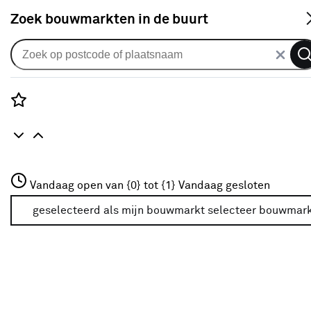
S
Zoek bouwmarkten in de buurt
Isolatie
Verkrijgbaarheid
Rozenstraat 3
Vandaag open van {0} tot {1}
Vandaag gesloten
3772JH Amersfoort
Verkrijgbaarheid
+31 01234567
geselecteerd als mijn bouwmarkt
selecteer bouwmar
Meer over deze bouwmarkt
Je ziet alleen de filters die werken voor de producten die
in de lijst staan. Bij Karwei kan je filteren op
- Online kopen
- Op voorraad bij je geselecteerde bouwmarkt