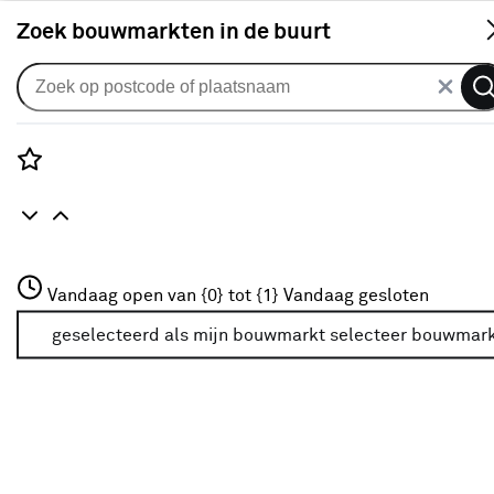
S
Zoek bouwmarkten in de buurt
Behang patroon
Verkrijgbaarheid
Rozenstraat 3
Vandaag open van {0} tot {1}
Vandaag gesloten
3772JH Amersfoort
Verkrijgbaarheid
+31 01234567
geselecteerd als mijn bouwmarkt
selecteer bouwmar
Meer over deze bouwmarkt
Je ziet alleen de filters die werken voor de producten die
in de lijst staan. Bij Karwei kan je filteren op
- Online kopen
- Op voorraad bij je geselecteerde bouwmarkt