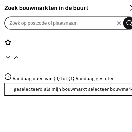
S
Zoek bouwmarkten in de buurt
Terugroepactie Jamestown Planch
BBQ
Rozenstraat 3
Vandaag open van {0} tot {1}
Vandaag gesloten
3772JH Amersfoort
+31 01234567
geselecteerd als mijn bouwmarkt
selecteer bouwmar
Meer over deze bouwmarkt