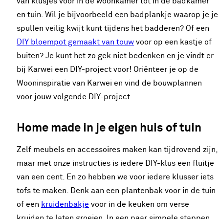
van klusjes voor in de woonkamer tot in de badkamer
en tuin. Wil je bijvoorbeeld een badplankje waarop je je
spullen veilig kwijt kunt tijdens het badderen? Of een
DIY bloempot gemaakt van touw
voor op een kastje of
buiten? Je kunt het zo gek niet bedenken en je vindt er
bij Karwei een DIY-project voor! Oriënteer je op de
Wooninspiratie van Karwei en vind de bouwplannen
voor jouw volgende DIY-project.
Home made in je eigen huis of tuin
Zelf meubels en accessoires maken kan tijdrovend zijn,
maar met onze instructies is iedere DIY-klus een fluitje
van een cent. En zo hebben we voor iedere klusser iets
tofs te maken. Denk aan een plantenbak voor in de tuin
of een
kruidenbakje
voor in de keuken om verse
kruiden te laten groeien. In een paar simpele stappen