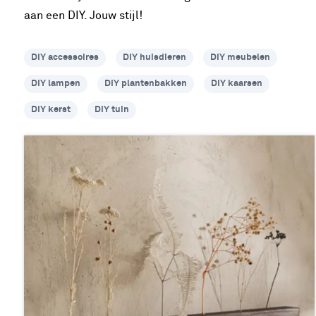
aan een DIY. Jouw stijl!
DIY accessoires
DIY huisdieren
DIY meubelen
DIY lampen
DIY plantenbakken
DIY kaarsen
DIY kerst
DIY tuin