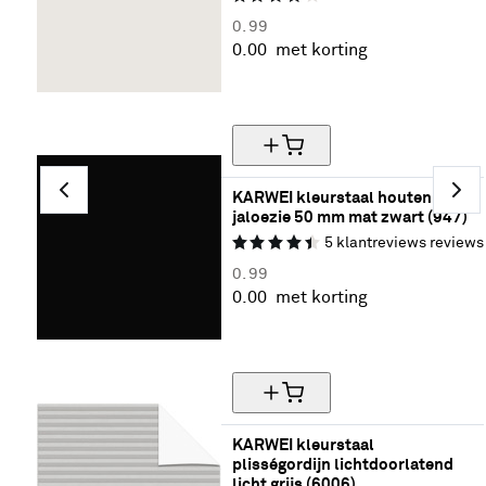
0.
99
0.
00
met korting
Gratis kleurstalen (max. 5)
KARWEI kleurstaal houten 
jaloezie 50 mm mat zwart (947)
5
klantreviews
reviews
0.
99
0.
00
met korting
Gratis kleurstalen (max. 5)
KARWEI kleurstaal 
plisségordijn lichtdoorlatend 
licht grijs (6006)