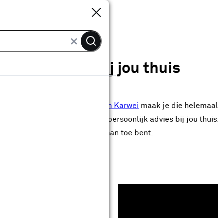
Sluiten
Sluiten
ratie advies bij jou thuis
ecoratie en raambekleding van Karwei
maak je die helemaal 
iseur gratis bij je langs voor persoonlijk advies bij jou thui
 zodat je precies weet waar je aan toe bent.