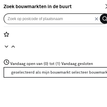
S
Zoek bouwmarkten in de buurt
Karwei folders en inspiratie
magazines
Rozenstraat 3
Vandaag open van {0} tot {1}
Vandaag gesloten
3772JH Amersfoort
+31 01234567
geselecteerd als mijn bouwmarkt
selecteer bouwmar
Meer over deze bouwmarkt