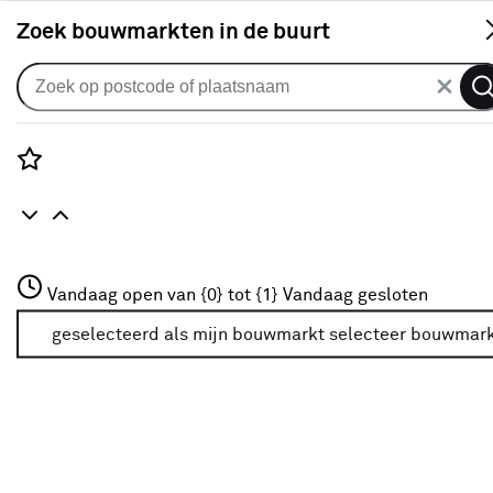
S
Zoek bouwmarkten in de buurt
Karwei folders en inspiratie
magazines
Rozenstraat 3
Vandaag open van {0} tot {1}
Vandaag gesloten
3772JH Amersfoort
+31 01234567
geselecteerd als mijn bouwmarkt
selecteer bouwmar
Meer over deze bouwmarkt