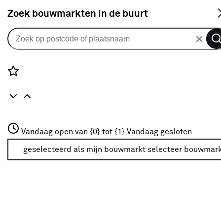
S
Zoek bouwmarkten in de buurt
Duurzamere keuze bij Karwei
Rozenstraat 3
Vandaag open van {0} tot {1}
Vandaag gesloten
3772JH Amersfoort
+31 01234567
geselecteerd als mijn bouwmarkt
selecteer bouwmar
Meer over deze bouwmarkt