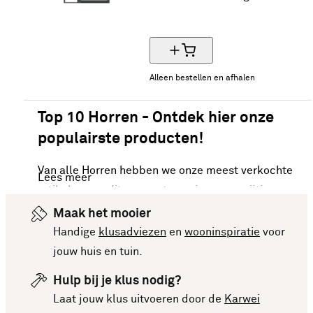
50% korting
Alleen bestellen en afhalen
Top 10 Horren - Ontdek hier onze
populairste producten!
Van alle Horren hebben we onze meest verkochte
Lees meer
artikelen van dit moment voor je op een rijtje
gezet. Vergelijk makkelijk de specificaties en
Maak het mooier
prijzen om een goede keuze te kunnen maken.
Handige
klusadviezen
en
wooninspiratie
voor
Deze lijst is altijd up-to-date, zodat je meteen op
jouw huis en tuin.
de hoogte bent van de nieuwste en beste
Hulp bij je klus nodig?
producten. Bekijk de top 10 Horren en laat je
Laat jouw klus uitvoeren door de
Karwei
inspireren voor je volgende aankoop!