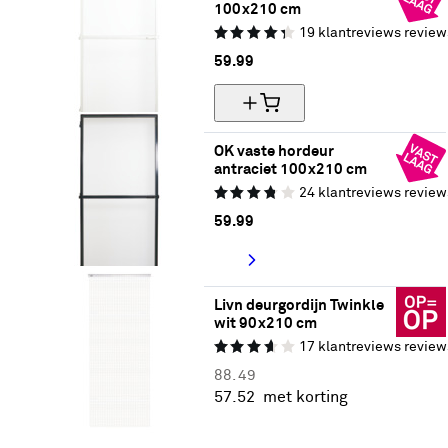
100x210 cm
19
klantreviews
review
59.
99
OK vaste hordeur 
antraciet 100x210 cm
24
klantreviews
review
59.
99
Livn deurgordijn Twinkle 
wit 90x210 cm
17
klantreviews
review
88.
49
57.
52
met korting
35% korting