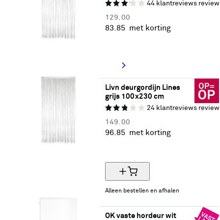
44
klantreviews
review
129.
00
83.
85
met korting
35% korting
Livn deurgordijn Lines 
grijs 100x230 cm
24
klantreviews
review
149.
00
96.
85
met korting
35% korting
Alleen bestellen en afhalen
OK vaste hordeur wit 