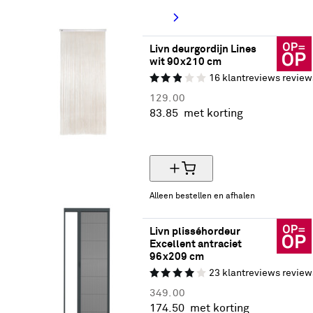
Livn deurgordijn Lines 
wit 90x210 cm
16
klantreviews
review
129.
00
83.
85
met korting
35% korting
Alleen bestellen en afhalen
Livn plisséhordeur 
Excellent antraciet 
96x209 cm
23
klantreviews
review
349.
00
174.
50
met korting