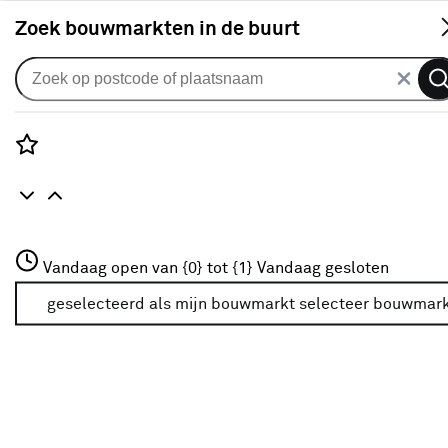
S
Zoek bouwmarkten in de buurt
Assortiment
Categorie
Rozenstraat 3
Vandaag open van {0} tot {1}
Vandaag gesloten
3772JH Amersfoort
Auto & fiets
(7)
+31 01234567
geselecteerd als mijn bouwmarkt
selecteer bouwmar
Meer over deze bouwmarkt
Behang & wandbekleding
(3)
Beveiliging
(14)
Bouwmaterialen
(15)