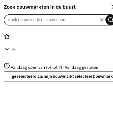
S
Zoek bouwmarkten in de buurt
vtwonen
Populaire filters
Rozenstraat 3
Vandaag open van {0} tot {1}
Vandaag gesloten
3772JH Amersfoort
Intensief woongebruik
(16)
+31 01234567
geselecteerd als mijn bouwmarkt
selecteer bouwmark
Meer over deze bouwmarkt
Visgraat
(7)
Normaal commercieel gebruik
(16)
Laminaat
(8)